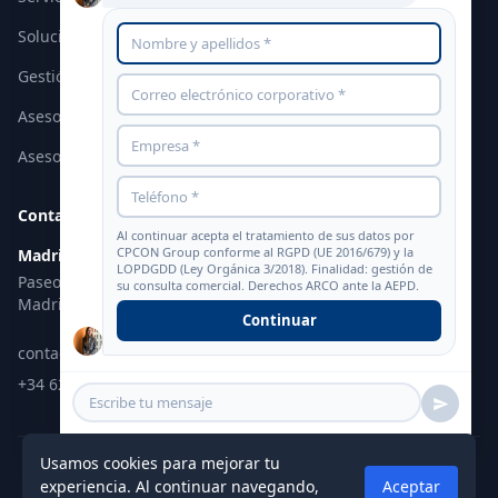
Soluciones Empresariales
Gestión de Activos Fijos
Asesoría en Valoración
Asesoría Inmobiliaria
Contacto y Oficina
Al continuar acepta el tratamiento de sus datos por
CPCON Group conforme al
RGPD (UE 2016/679) y la
Madrid
LOPDGDD (Ley Orgánica 3/2018)
. Finalidad: gestión de
Paseo de la Castellana 95, Planta 15
su consulta comercial. Derechos ARCO ante la AEPD.
Madrid, 28046
Continuar
contacto@cpcongroup.es
+34 620 35 87 38
cpcongroup.es
Usamos cookies para mejorar tu
© 2026 CPCON España. Todos los derechos reservados.
experiencia. Al continuar navegando,
Aceptar