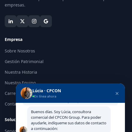
empresas.
Empresa
Sobre Nosotros
Gestión Patrimonial
Nuestra Historia
Nuestro Equipo
Lúcia · CPCON
×
Carreras
No comparta contraseñas, DNI, NIE, CIF, IBAN ni datos
En línea ahora
de tarjeta aquí.
Contacto
Buenos días. Soy Lúcia, consultora
comercial del CPCON Group. Para poder
Soluciones
ayudarle, indíqueme sus datos de contacto
a continuación:
Servicios de Inventario