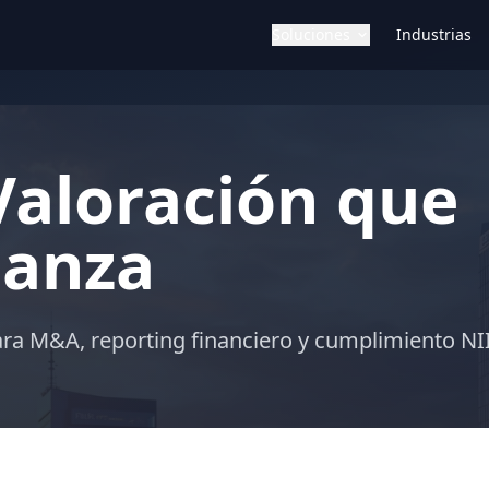
Soluciones
Industrias
Valoración que
ianza
ara M&A, reporting financiero y cumplimiento NII